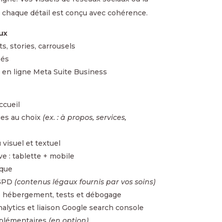
, chaque détail est conçu avec cohérence.
ux
s, stories, carrousels
sés
en ligne Meta Suite Business
ccueil
es au choix
(ex. : à propos, services,
visuel et textuel
e : tablette + mobile
ique
RGPD
(contenus légaux fournis par vos soins)
re hébergement, tests et débogage
lytics et liaison Google search console
pplémentaires
(en option)