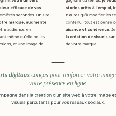
tégrant
votre univers
gagnant du temps,
je vou
valeur efficace de vos
stories prêts à l’emploi
, 
premières secondes. Un site
n’aurez qu’à modifier les t
 votre marque, augmente
contenu : tout est pensé 
otre audience, en
aisance et cohérence.
Je
vant même qu’elle ne les
la
création de visuels su
rsions, et une image de
de votre marque.
ts digitaux
conçus pour renforcer votre image 
votre présence en ligne.
mpagne dans la création d’un site web à votre image e
visuels percutants pour vos réseaux sociaux.